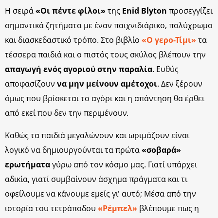
Η σειρά
«Οι πέντε φίλοι»
της
Enid Blyton
προσεγγίζει
σημαντικά ζητήματα με έναν παιχνιδιάρικο, πολύχρωμο
και διασκεδαστικό
τρόπο. Στο βιβλίο
«Ο γερο-Τίμι»
τα
τέσσερα παιδιά και ο πιστός τους σκύλος βλέπουν την
απαγωγή ενός αγοριού στην παραλία
. Ευθύς
αποφασίζουν
να μην μείνουν αμέτοχοι
. Δεν ξέρουν
όμως που βρίσκεται το αγόρι και η απάντηση θα έρθει
από εκεί που δεν την περιμένουν.
Καθώς τα παιδιά μεγαλώνουν και ωριμάζουν είναι
λογικό να δημιουργούνται τα πρώτα
«σοβαρά»
ερωτήματα
γύρω από τον κόσμο μας. Γιατί υπάρχει
αδικία, γιατί συμβαίνουν άσχημα πράγματα και τι
οφείλουμε να κάνουμε εμείς γι' αυτό; Μέσα από την
ιστορία του τετράποδου
«Ρέμπελ»
βλέπουμε πως η