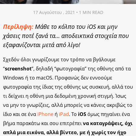
17 Αυγούστου , 2021 • 1 MIN READ
Περίληψη:
Μάθε το κόλπο του iOS και μην
χάσεις ποτέ ξανά τα… αποδεικτικά στοιχεία που
εξαφανίζονται μετά από λίγο!
Σχεδόν όλοι γνωρίζουμε τον τρόπο να βγάλουμε
“
screenshot
”, δηλαδή “φωτογραφία” της οθόνης από τα
Windows ή το macOS. Προφανώς δεν εννοούμε
φωτογραφία της ίδιας της οθόνης ως συσκευή, αλλά του
τι δείχνει η οθόνη μια δεδομένη χρονική στιγμή. Ίσως
να μην το γνωρίζεις, αλλά μπορείς να κάνεις ακριβώς το
ίδιο και σε ένα
iPhone
ή
iPad
. Το
iOS
όμως πηγαίνει ένα
βήμα παρακάτω και σου επιτρέπει
να καταγράψεις, όχι
απλά μια εικόνα, αλλά βίντεο, με ή χωρίς τον ήχο