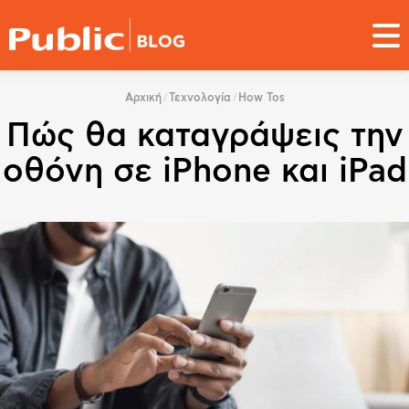
Παράκαμψη
προς
το
κυρίως
You
περιεχόμενο
Αρχική
Τεχνολογία
How Tos
are
Πώς θα καταγράψεις την
here
οθόνη σε iPhone και iPad