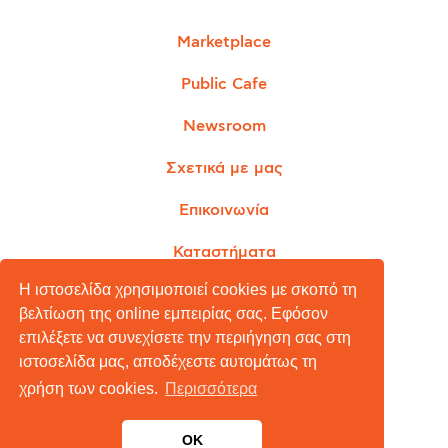
Marketplace
Public Cafe
Newsroom
Σχετικά με μας
Επικοινωνία
Καταστήματα
Η ιστοσελίδα χρησιμοποιεί cookies με σκοπό τη
βελτίωση της online εμπειρίας σας. Εφόσον
επιλέξετε να συνεχίσετε την περιήγηση σας στη
Όροι Χρήσης
ιστοσελίδα μας, αποδέχεστε αυτομάτως τη
Πολιτική Απορρήτου
χρήση των cookies.
Περισσότερα
Πολιτική Cookies
OK
Copyright © 2026 Public Blog