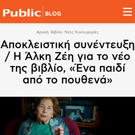
Παράκαμψη
προς
το
κυρίως
You
περιεχόμενο
Αρχική
Βιβλίο
Νέες Κυκλοφορίες
are
Αποκλειστική συνέντευξη
here
/ Η Άλκη Ζέη για το νέο
της βιβλίο, «Ένα παιδί
από το πουθενά»