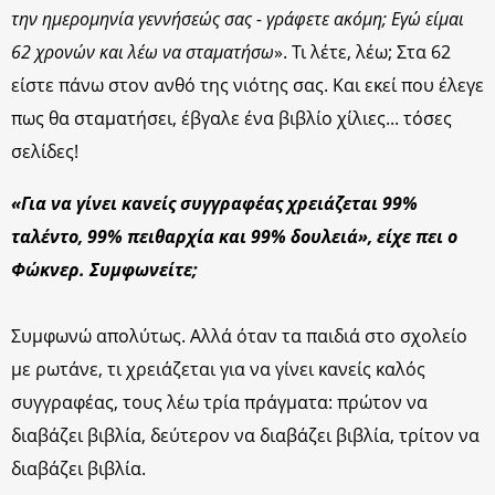
την ημερομηνία γεννήσεώς σας - γράφετε ακόμη; Εγώ είμαι
62 χρονών και λέω να σταματήσω
». Τι λέτε, λέω; Στα 62
είστε πάνω στον ανθό της νιότης σας. Και εκεί που έλεγε
πως θα σταματήσει, έβγαλε ένα βιβλίο χίλιες... τόσες
σελίδες!
«Για να γίνει κανείς συγγραφέας χρειάζεται 99%
ταλέντο, 99% πειθαρχία και 99% δουλειά», είχε πει ο
Φώκνερ. Συμφωνείτε;
Συμφωνώ απολύτως. Aλλά όταν τα παιδιά στο σχολείο
με ρωτάνε, τι χρειάζεται για να γίνει κανείς καλός
συγγραφέας, τους λέω τρία πράγματα: πρώτον να
διαβάζει βιβλία, δεύτερον να διαβάζει βιβλία, τρίτον να
διαβάζει βιβλία.