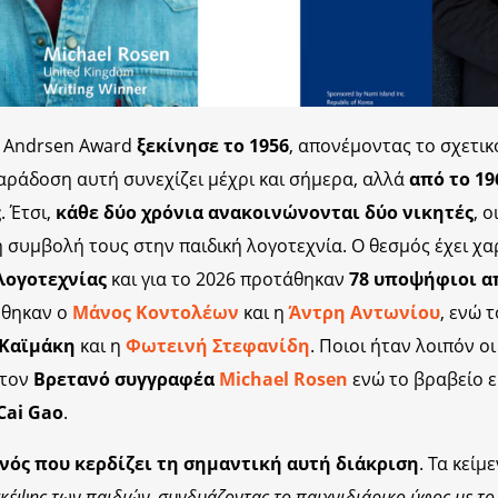
n Andrsen Award
ξεκίνησε το 1956
, απονέμοντας το σχετι
αράδοση αυτή συνεχίζει μέχρι και σήμερα, αλλά
από το 1
ς
. Έτσι,
κάθε δύο χρόνια ανακοινώνονται δύο νικητές
, 
ή συμβολή τους στην παιδική λογοτεχνία. Ο θεσμός έχει χα
λογοτεχνίας
και για το 2026 προτάθηκαν
78 υποψήφιοι α
έθηκαν ο
Μάνος Κοντολέων
και η
Άντρη Αντωνίου
, ενώ 
 Καϊμάκη
και η
Φωτεινή Στεφανίδη
. Ποιοι ήταν λοιπόν ο
στον
Βρετανό συγγραφέα
Michael Rosen
ενώ το βραβείο 
Cai Gao
.
νός που κερδίζει τη σημαντική αυτή διάκριση
. Τα κείμ
κέψης των παιδιών, συνδυάζοντας το παιχνιδιάρικο ύφος με το