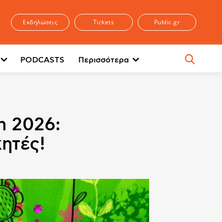
Εκδηλώσεις
Tickets
Public.gr
PODCASTS
Περισσότερα
n 2026:
ητές!