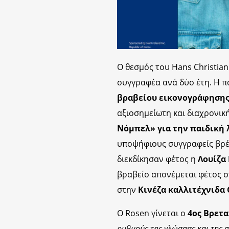
Ο θεσμός του Hans Christia
συγγραφέα ανά δύο έτη. Η π
βραβείου εικονογράφηση
αξιοσημείωτη και διαχρονικ
Νόμπελ» για την παιδική 
υποψήφιους συγγραφείς βρ
διεκδίκησαν φέτος η
Λουίζα
βραβείο απονέμεται φέτος 
στην
Κινέζα καλλιτέχνιδα 
Ο Rosen γίνεται ο
4ος Βρετα
ρυθμούς της γλώσσας και της σ