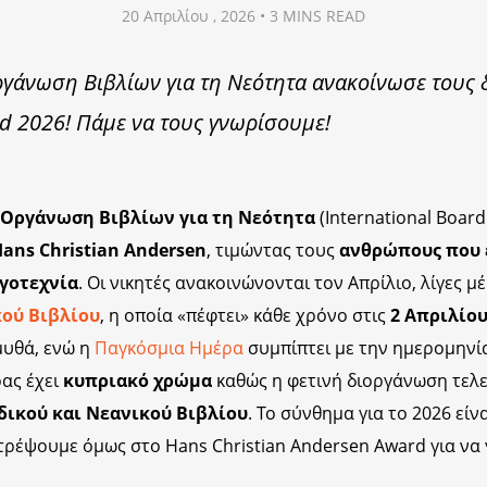
20 Απριλίου , 2026 • 3 MINS READ
γάνωση Βιβλίων για τη Νεότητα ανακοίνωσε τους 
d 2026! Πάμε να τους γνωρίσουμε!
 Οργάνωση Βιβλίων για τη Νεότητα
(International Board
ans Christian Andersen
, τιμώντας τους
ανθρώπους που 
ογοτεχνία
. Οι νικητές ανακοινώνονται τον Απρίλιο, λίγες 
κού Βιβλίου
, η οποία «πέφτει» κάθε χρόνο στις
2 Απριλίο
υθά, ενώ η
Παγκόσμια Ημέρα
συμπίπτει με την ημερομηνία
ας έχει
κυπριακό χρώμα
καθώς η φετινή διοργάνωση τελεί
ικού και Νεανικού Βιβλίου
. Το σύνθημα για το 2026 είνα
στρέψουμε όμως στο Hans Christian Andersen Award για να