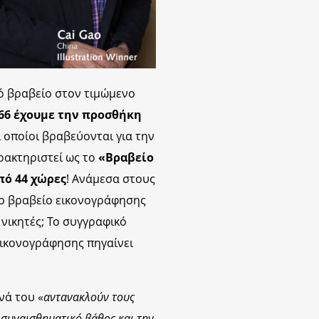
κό βραβείο στον τιμώμενο
966 έχουμε την προσθήκη
οι οποίοι βραβεύονται για την
ρακτηριστεί ως το
«Βραβείο
πό 44 χώρες
! Ανάμεσα στους
το βραβείο εικονογράφησης
ι νικητές; Το συγγραφικό
εικονογράφησης πηγαίνει
ενά του «
αντανακλούν τους
 συναισθηματικό βάθος και την