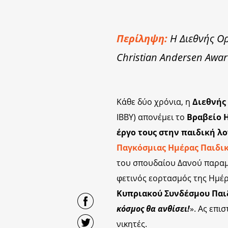
Περίληψη:
Η Διεθνής Ορ
Christian Andersen Awar
Κάθε δύο χρόνια, η
Διεθνής
IBBY) απονέμει το
Βραβείο H
έργο τους στην παιδική λ
Παγκόσμιας Ημέρας Παιδι
του σπουδαίου Δανού παραμ
φετινός εορτασμός της Ημέρ
Κυπριακού Συνδέσμου Παιδ
κόσμος θα ανθίσει!
». Ας επι
νικητές.