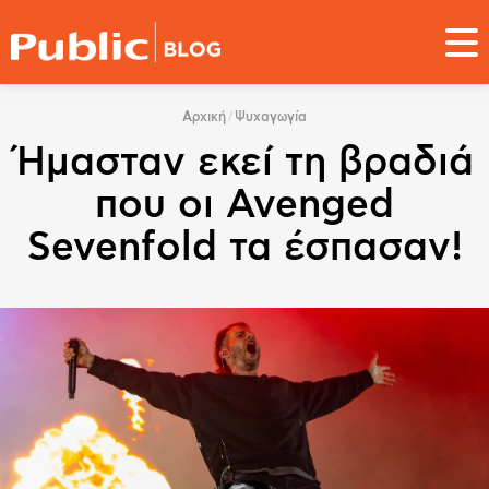
Παράκαμψη
προς
το
κυρίως
You
περιεχόμενο
Αρχική
Ψυχαγωγία
are
Ήμασταν εκεί τη βραδιά
here
που οι Avenged
Sevenfold τα έσπασαν!