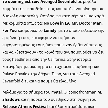
το opening act των Avenged Sevenfold
σε μεγάλο
κομμάτι της περιοδείας τους και αυτή είναι σίγουρα μια
δύσκολη αποστολή. Ωστόσο, τα καταφέρνουν μια χαρά.
Με κομμάτια όπως τα:
No Love in LA
,
Mr. Doctor Man
,
For You
και φυσικά το
Lonely
, με το οποίο έκλεισαν την
εμφάνισή τους, κατάφεραν να αφήσουν
ευχαριστημένους τους fans που είχαν έρθει γι’ αυτούς
και να «ζεστάνουν» το κοινό που ανυπομονούσε να δει
τους headliners από την California. Στην ιστορία
καταγράφτηκε ακόμη μια επιτυχημένη εμφάνιση των
Palaye Royale στην Αθήνα. Τώρα, για τους Avenged
Sevenfold ό,τι και να πούμε θα είναι λίγο.
Μιλάμε για το σήμερα του metal. Ο iconic frontman
M.
Shadows
και η παρέα του ανέβηκαν στη σκηνή του
Release Athens Festival
και όλοι καταλάβαμε πως