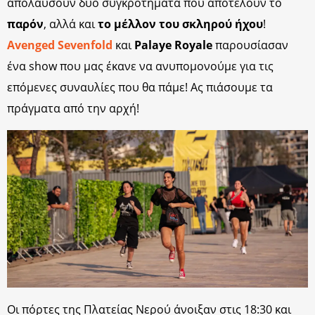
απολαύσουν δύο συγκροτήματα που αποτελούν το
παρόν
, αλλά και
το μέλλον του σκληρού ήχου
!
Avenged Sevenfold
και
Palaye Royale
παρουσίασαν
ένα show που μας έκανε να ανυπομονούμε για τις
επόμενες συναυλίες που θα πάμε! Ας πιάσουμε τα
πράγματα από την αρχή!
Οι πόρτες της Πλατείας Νερού άνοιξαν στις 18:30 και