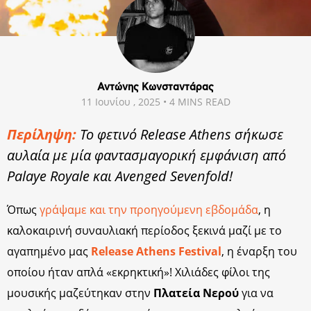
Αντώνης Κωνσταντάρας
11 Ιουνίου , 2025 • 4 MINS READ
Περίληψη:
Το φετινό Release Athens σήκωσε
αυλαία με μία φαντασμαγορική εμφάνιση από
Palaye Royale και Avenged Sevenfold!
Όπως
γράψαμε και την προηγούμενη εβδομάδα
, η
καλοκαιρινή συναυλιακή περίοδος ξεκινά μαζί με το
αγαπημένο μας
Release Athens Festival
, η έναρξη του
οποίου ήταν απλά «εκρηκτική»! Χιλιάδες φίλοι της
μουσικής μαζεύτηκαν στην
Πλατεία Νερού
για να