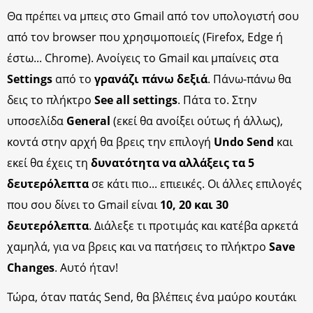
Θα πρέπει να μπεις στο Gmail από τον υπολογιστή σου
από τον browser που χρησιμοποιείς (Firefox, Edge ή
έστω... Chrome). Ανοίγεις το Gmail και μπαίνεις στα
Settings
από το
γρανάζι πάνω δεξιά
. Πάνω-πάνω θα
δεις το πλήκτρο
See all settings
. Πάτα το. Στην
υποσελίδα
General
(εκεί θα ανοίξει ούτως ή άλλως),
κοντά στην αρχή θα βρεις την επιλογή
Undo Send
και
εκεί θα έχεις τη
δυνατότητα να αλλάξεις τα 5
δευτερόλεπτα
σε κάτι πιο... επιεικές. Οι άλλες επιλογές
που σου δίνει το Gmail είναι
10, 20 και 30
δευτερόλεπτα
. Διάλεξε τι προτιμάς και κατέβα αρκετά
χαμηλά, για να βρεις και να πατήσεις το πλήκτρο
Save
Changes
. Αυτό ήταν!
Τώρα, όταν πατάς Send, θα βλέπεις ένα μαύρο κουτάκι