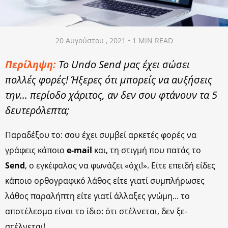
20 Αυγούστου , 2021 • 1 MIN READ
Περίληψη:
Το Undo Send μας έχει σώσει
πολλές φορές! Ήξερες ότι μπορείς να αυξήσεις
την... περίοδο χάριτος, αν δεν σου φτάνουν τα 5
δευτερόλεπτα;
Παραδέξου το: σου έχει συμβεί αρκετές φορές να
γράφεις κάποιο
e-mail
και, τη στιγμή που πατάς το
Send
, ο εγκέφαλος να φωνάζει «όχι!». Είτε επειδή είδες
κάποιο ορθογραφικό λάθος είτε γιατί συμπλήρωσες
λάθος παραλήπτη είτε γιατί άλλαξες γνώμη... το
αποτέλεσμα είναι το ίδιο: ότι στέλνεται, δεν ξε-
στέλνεται!