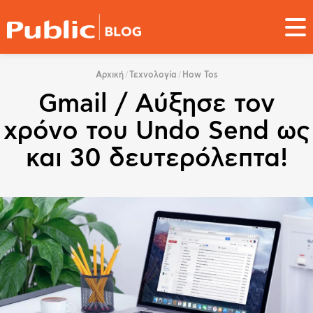
Παράκαμψη
προς
το
κυρίως
You
περιεχόμενο
Αρχική
Τεχνολογία
How Tos
are
Gmail / Αύξησε τον
here
χρόνο του Undo Send ως
και 30 δευτερόλεπτα!