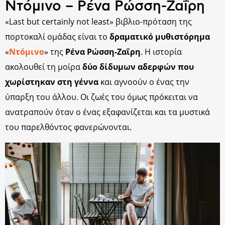
Ντόμινο – Ρένα Ρώσση-Ζαΐρη
«Last but certainly not least» βιβλιο-πρόταση της
πορτοκαλί ομάδας είναι το
δραματικό
μυθιστόρημα
«
Ντόμινο
» της
Ρένα Ρώσση-Ζαΐρη
. Η ιστορία
ακολουθεί τη μοίρα
δύο δίδυμων αδερφών που
χωρίστηκαν στη γέννα
και αγνοούν ο ένας την
ύπαρξη του άλλου. Οι ζωές του όμως πρόκειται να
ανατραπούν όταν ο ένας εξαφανίζεται και τα μυστικά
του παρελθόντος φανερώνονται.