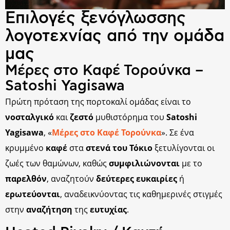
Επιλογές ξενόγλωσσης
λογοτεχνίας από την ομάδα
μας
Μέρες στο Καφέ Τορούνκα –
Satoshi Yagisawa
Πρώτη πρόταση της πορτοκαλί ομάδας είναι το
νοσταλγικό
και
ζεστό
μυθιστόρημα του
Satoshi
Yagisawa
, «
Μέρες στο Καφέ Τορούνκα
». Σε ένα
κρυμμένο
καφέ
στα
στενά του Τόκιο
ξετυλίγονται οι
ζωές των θαμώνων, καθώς
συμφιλιώνονται
με το
παρελθόν
, αναζητούν
δεύτερες ευκαιρίες
ή
ερωτεύονται
, αναδεικνύοντας τις καθημερινές στιγμές
στην
αναζήτηση
της
ευτυχίας
.