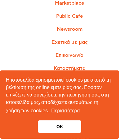
Marketplace
Public Cafe
Newsroom
Σχετικά με μας
Επικοινωνία
Καταστήματα
Η ιστοσελίδα χρησιμοποιεί cookies με σκοπό τη
βελτίωση της online εμπειρίας σας. Εφόσον
επιλέξετε να συνεχίσετε την περιήγηση σας στη
Όροι Χρήσης
ιστοσελίδα μας, αποδέχεστε αυτομάτως τη
Πολιτική Απορρήτου
χρήση των cookies.
Περισσότερα
Πολιτική Cookies
OK
Copyright © 2026 Public Blog