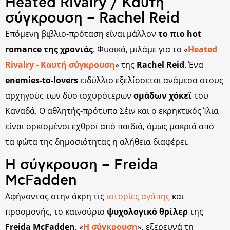
Heated Rivalry / Καυτή
σύγκρουση – Rachel Reid
Επόμενη βιβλιο-πρόταση είναι μάλλον
το πιο hot
romance της χρονιάς
. Φυσικά, μιλάμε για το «
Heated
Rivalry - Καυτή σύγκρουση
» της
Rachel Reid
. Ένα
enemies-to-lovers
ειδύλλιο εξελίσσεται ανάμεσα στους
αρχηγούς των δύο ισχυρότερων
ομάδων χόκεϊ
του
Καναδά. Ο αθλητής-πρότυπο Σέιν και ο εκρηκτικός Ίλια
είναι ορκισμένοι εχθροί από παιδιά, όμως μακριά από
τα φώτα της δημοσιότητας η αλήθεια διαφέρει.
Η σύγκρουση – Freida
McFadden
Αφήνοντας στην άκρη τις
ιστορίες αγάπης
και
προσμονής, το καινούριο
ψυχολογικό θρίλερ
της
Freida McFadden
, «
Η σύγκρουση
», εξερευνά τη