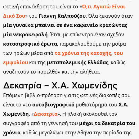
φετινή επανέκδοση του είναι το «
Ό,τι Αγαπώ Είναι
Δικό Σου
» του
Γιάννη Καλπούζου
. Όλα ξεκινούν όταν
μία γυναίκα μπαίνει σε ένα καφενείο κρατώντας
μία νεκροκεφαλή
. Έτσι, με επίκεντρο έναν σχεδόν
καταστροφικό έρωτα
, παρακολουθούμε την μοίρα
των ηρώων μέσα από
τα χρόνια της κατοχής, του
εμφυλίου
και της
μεταπολεμικής Ελλάδας
, καθώς
αναζητούν το παρελθόν και την αλήθεια.
Δεκατρία – Χ.Α. Χωμενίδης
Επόμενη βιβλιο-πρόταση για τις φετινές διακοπές σου
είναι το νέο
αυτοβιογραφικό
μυθιστόρημα του
Χ.Α.
Χωμενίδη
, «
Δεκατρία
». Η πλοκή ακολουθεί τον
συγγραφέα από τη γέννησή του
μέχρι τα δεκατρία του
χρόνια
, καθώς μεγαλώνει στην Αθήνα την περίοδο της