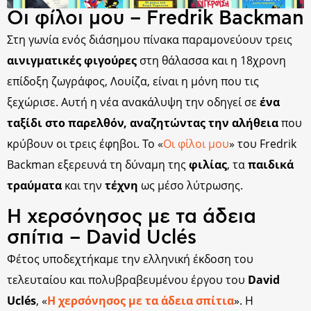
Οι φίλοι μου – Fredrik Backman
Στη γωνία ενός διάσημου πίνακα παραμονεύουν τρεις
αινιγματικές φιγούρες
στη θάλασσα και η 18χρονη
επίδοξη ζωγράφος, Λουίζα, είναι η μόνη που τις
ξεχώρισε. Αυτή η νέα ανακάλυψη την οδηγεί σε
ένα
ταξίδι στο παρελθόν, αναζητώντας την αλήθεια
που
κρύβουν οι τρεις έφηβοι. Το «
Οι φίλοι μου
» του Fredrik
Backman εξερευνά τη δύναμη της
φιλίας
, τα
παιδικά
τραύματα
και την
τέχνη
ως μέσο λύτρωσης.
Η χερσόνησος με τα άδεια
σπίτια – David Uclés
Φέτος υποδεχτήκαμε την ελληνική έκδοση του
τελευταίου και πολυβραβευμένου έργου του
David
Uclés
, «
Η χερσόνησος με τα άδεια σπίτια
». Η