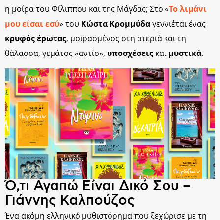
η μοίρα του Φίλιππου και της Μάγδας; Στο «
Το λιμάνι
μου είσαι εσύ
» του
Κώστα Κρομμύδα
γεννιέται ένας
κρυφός έρωτας
, μοιρασμένος στη στεριά και τη
θάλασσα, γεμάτος «αντίο»,
υποσχέσεις
και
μυστικά
.
Ό,τι Αγαπώ Είναι Δικό Σου –
Γιάννης Καλπούζος
Ένα ακόμη ελληνικό μυθιστόρημα που ξεχώρισε με τη