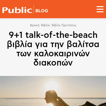
Παράκαμψη
προς
το
κυρίως
You
περιεχόμενο
Αρχική
Βιβλίο
Βιβλίο Προτάσεις
are
9+1 talk-of-the-beach
here
βιβλία για την βαλίτσα
των καλοκαιρινών
διακοπών