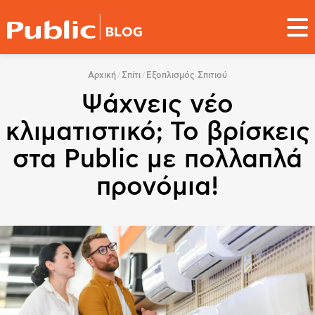
Παράκαμψη
προς
το
κυρίως
You
περιεχόμενο
Αρχική
Σπίτι
Εξοπλισμός Σπιτιού
are
Ψάχνεις νέο
here
κλιματιστικό; Το βρίσκεις
στα Public με πολλαπλά
προνόμια!