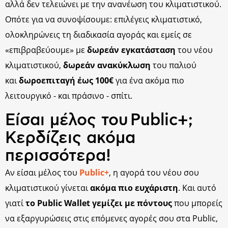
αλλά δεν τελειώνει με την ανανέωση του κλιματιστικού.
Οπότε για να συνοψίσουμε: επιλέγεις κλιματιστικό,
ολοκληρώνεις τη διαδικασία αγοράς και εμείς σε
«επιβραβεύουμε» με
δωρεάν εγκατάσταση
του νέου
κλιματιστικού,
δωρεάν ανακύκλωση
του παλιού
και
δωροεπιταγή έως 100€
για ένα ακόμα πιο
λειτουργικό - και πράσινο - σπίτι.
Είσαι μέλος του Public+;
Κερδίζεις ακόμα
περισσότερα!
Αν είσαι μέλος του
Public+
, η αγορά του νέου σου
κλιματιστικού γίνεται
ακόμα πιο ευχάριστη
. Και αυτό
γιατί
το Public Wallet γεμίζει με πόντους
που μπορείς
να εξαργυρώσεις στις επόμενες αγορές σου στα Public,