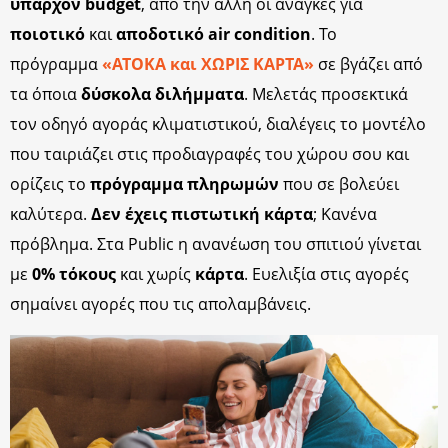
υπάρχον budget
, από την άλλη οι ανάγκες για
ποιοτικό
και
αποδοτικό air condition
. Το
πρόγραμμα
«ΑΤΟΚΑ και ΧΩΡΙΣ ΚΑΡΤΑ»
σε βγάζει από
τα όποια
δύσκολα διλήμματα
. Μελετάς προσεκτικά
τον οδηγό αγοράς κλιματιστικού, διαλέγεις το μοντέλο
που ταιριάζει στις προδιαγραφές του χώρου σου και
ορίζεις το
πρόγραμμα πληρωμών
που σε βολεύει
καλύτερα.
Δεν έχεις πιστωτική κάρτα
; Κανένα
πρόβλημα. Στα Public η ανανέωση του σπιτιού γίνεται
με
0% τόκους
και χωρίς
κάρτα
. Ευελιξία στις αγορές
σημαίνει αγορές που τις απολαμβάνεις.