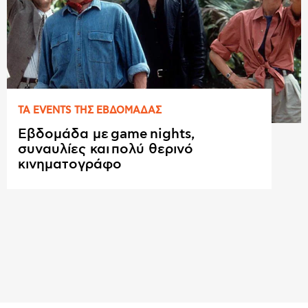
ΤΑ EVENTS ΤΗΣ ΕΒΔΟΜAΔΑΣ
Εβδομάδα με game nights,
συναυλίες και πολύ θερινό
κινηματογράφο