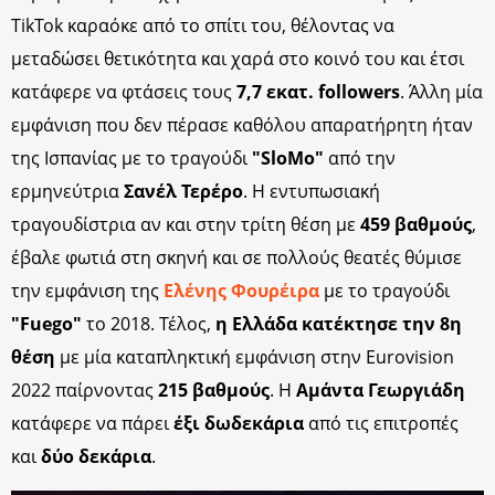
TikTok καραόκε από το σπίτι του, θέλοντας να
μεταδώσει θετικότητα και χαρά στο κοινό του και έτσι
κατάφερε να φτάσεις τους
7,7 εκατ. followers
. Άλλη μία
εμφάνιση που δεν πέρασε καθόλου απαρατήρητη ήταν
της Ισπανίας με το τραγούδι
"SloMo"
από την
ερμηνεύτρια
Σανέλ Τερέρο
. Η εντυπωσιακή
τραγουδίστρια αν και στην τρίτη θέση με
459 βαθμούς
,
έβαλε φωτιά στη σκηνή και σε πολλούς θεατές θύμισε
την εμφάνιση της
Ελένης Φουρέιρα
με το τραγούδι
"Fuego"
το 2018. Τέλος,
η Ελλάδα κατέκτησε την 8η
θέση
με μία καταπληκτική εμφάνιση στην Eurovision
2022 παίρνοντας
215 βαθμούς
. Η
Αμάντα Γεωργιάδη
κατάφερε να πάρει
έξι δωδεκάρια
από τις επιτροπές
και
δύο δεκάρια
.