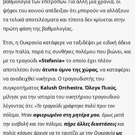
βαθμολογία των επιτροπών. Για άλλη μια χρονιά, οι
ψήφοι του κοινού απέδειξαν ότι μπορούν να αλλάξουν
τα τελικά αποτελέσματα και τίποτα δεν κρίνεται στην
πρώτη φάση της βαθμολογίας.
Έτσι, η Ουκρανία κατάφερε να ταξιδέψει με ειδική άδεια
στην Ιταλία, παρά τις συνθήκες πολέμου που βιώνει, και
με το τραγούδι
«Stefania»
το οποίο έχει πλέον
αποτελέσει έναν
άτυπο ύμνο της χώρας
, να καταφέρει
να αναδειχθεί νικήτρια. Ο τραγουδιστής του
συγκροτήματος
Kalush Orchestra
,
Όλεγκ Πιούς
,
μίλησε για την ιστορία του νικητήριου τραγουδιού
λέγοντας ότι:
«Το τραγούδι γράφτηκε πολύ πριν τον
πόλεμο. Ήταν
αφιερωμένο στη μητέρα μου
, όμως μετά
την εισβολή και τον πόλεμο,
πήρε άλλες διαστάσεις
και
πολύς κόσμος άρχισε να το ταυτίζει με την Ουκρανία
ως