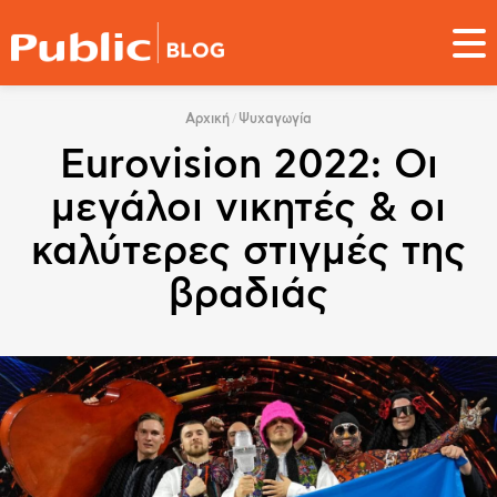
Παράκαμψη
προς
το
κυρίως
You
περιεχόμενο
Αρχική
Ψυχαγωγία
are
Eurovision 2022: Οι
here
μεγάλοι νικητές & οι
καλύτερες στιγμές της
βραδιάς