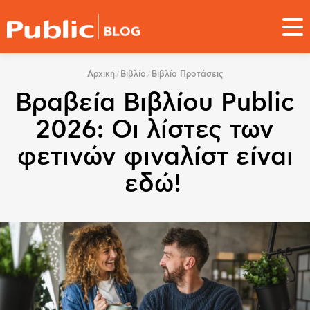
Παράκαμψη
προς
το
κυρίως
You
περιεχόμενο
Αρχική
Βιβλίο
Βιβλίο Προτάσεις
are
Βραβεία Βιβλίου Public
here
2026: Οι λίστες των
φετινών φιναλίστ είναι
εδώ!