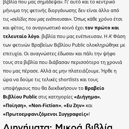
βιβλία που μας σημάδεψαν. Γι' αυτό και το κεντρικό
μήνυμα της φετινής διοργάνωσης δεν είναι άλλο από
τις
«σελίδες που μας ενέπνευσαν»
. Όπως κάθε χρόνο έτσι
και φέτος, το αναγνωστικό κοινό έχει
τον πρώτο και
τελευταίο λόγο
. βιβλία που μας ενέπνευσαν. Η Α’ Φάση
των φετινών Βραβείων Βιβλίου Public ολοκληρώθηκε με
επιτυχία. Οι αναγνώστες έδωσαν και πάλι την ψήφο
τους στα βιβλία που διάβασαν περισσότερο τη χρονιά
που μας πέρασε. Αλλά ας μην πλατειάζουμε. Ήρθε η
ώρα να δούμε τις τελικές shortlists και τους
υποψήφιους που θα διεκδικήσουν το
Βραβείο
Βιβλίου Public
στις κατηγορίες
«Διήγημα»
,
«Ποίηση»
,
«Non-Fiction»
,
«Ευ Ζην»
και
«Πρωτοεμφανιζόμενοι Συγγραφείς»
!
Διηγήματα: Μικρά βιβλία,