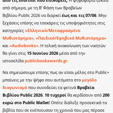
από τις shortlist που επιθυμείς
. Η ψηφοφορία ξεκινά
από σήμερα, με τη Β’ Φάση των Βραβείων
Βιβλίου Public 2026 να διαρκεί
έως και τις 07/06
. Μην
ξεχάσεις επίσης να τσεκάρεις τις υποψηφιότητες στις
κατηγορίες
«Ελληνικό/Μεταφρασμένο
Μυθιστόρημα»
,
«Παιδικό/Εφηβικό Μυθιστόρημα»
και
«Audiobooks»
. Η τελική ανακοίνωση των νικητών
θα γίνει στις
15 Ιουνίου 2026
μέσα από την
ιστοσελίδα
publicbookawards.gr.
Να σημειώσουμε επίσης πως αν είσαι μέλος στο Public+
μπαίνεις με την ψήφο σου αυτόματα στο
μεγάλο
διαγωνισμό
που συνοδεύει τα φετινά
Βραβεία
Βιβλίου Public 2026
.
10 τυχεροί
θα κερδίσουν από
200
ευρώ στο Public Wallet
! Οπότε διάλεξε προσεκτικά τα
βιβλία που σε ενέπνευσαν τη χρονιά που μας πέρασε