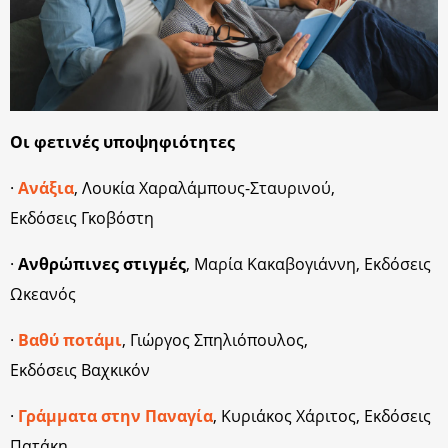
Οι φετινές υποψηφιότητες
·
Ανάξια
, Λουκία Χαραλάμπους-Σταυρινού,
Εκδόσεις Γκοβόστη
·
Ανθρώπινες στιγμές
, Μαρία Κακαβογιάννη, Εκδόσεις
Ωκεανός
·
Βαθύ ποτάμι
, Γιώργος Σπηλιόπουλος,
Εκδόσεις Βαχκικόν
·
Γράμματα στην Παναγία
, Κυριάκος Χάριτος, Εκδόσεις
Πατάκη