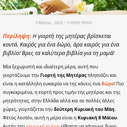
3 Μαΐου , 2022 • 3 MINS READ
Περίληψη:
Η γιορτή της μητέρας βρίσκεται
κοντά. Καιρός για ένα δώρο, άρα καιρός για ένα
βιβλίο! Βρες τα καλύτερα βιβλία για τη μαμά!
Μία ξεχωριστή και ιδιαίτερη μέρα, αυτή που
γιορτάζουμε την
Γιορτή της Μητέρας
πλησιάζει και
είναι η κατάλληλη ευκαιρία να της κάνεις ένα
δώρο
! Πιο
συγκεκριμένα, η εορτή προς τιμήν της μητέρας και της
μητρότητας, στην Ελλάδα αλλά και σε πολλές άλλες
χώρες, γιορτάζεται την
δεύτερη Κυριακή του Μάη
.
Φέτος λοιπόν, αυτή η μέρα είναι η
Κυριακή 8 Μάϊου
.
Αυτήν την
ιστορική ημέρα
είθισται να κάνουμε δώρο