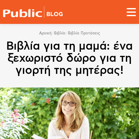
Παράκαμψη
προς
το
κυρίως
You
περιεχόμενο
Αρχική
Βιβλίο
Βιβλίο Προτάσεις
are
Βιβλία για τη μαμά: ένα
here
ξεχωριστό δώρο για τη
γιορτή της μητέρας!